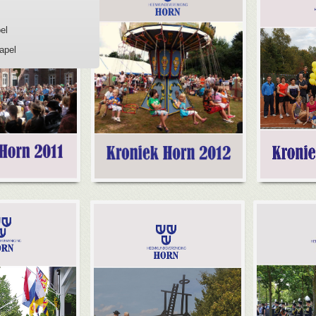
el
apel