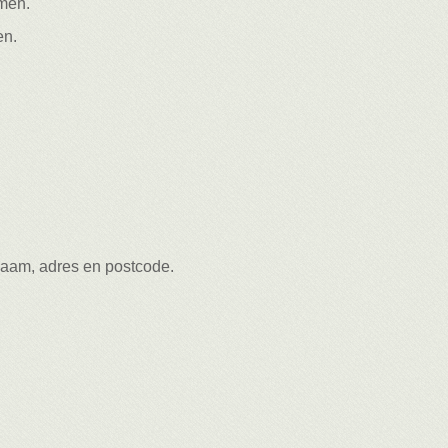
omen.
en.
naam, adres en postcode.