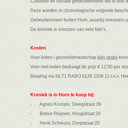
Culturele en sociale gebeurtenissen die in ons
Deze worden in chronologische volgorde beschre
Gebeurtenissen buiten Horn, waarbij inwoners ui
De kroniek is voorzien van vele foto’s.
Kosten
Voor leden / gezinslidmaatschap
één gratis
kron
Voor niet-leden bedraagt de prijs € 12,50 per st
Betaling via NL71 RABO 0126 1106 11 t.n.v. He
Kroniek is in Horn te koop bij:
- Agnes Knoops, Steegstraat 39
- Betsie Reijnen, Hoogstraat 20
- Henk Schreurs, Dorpstraat 20