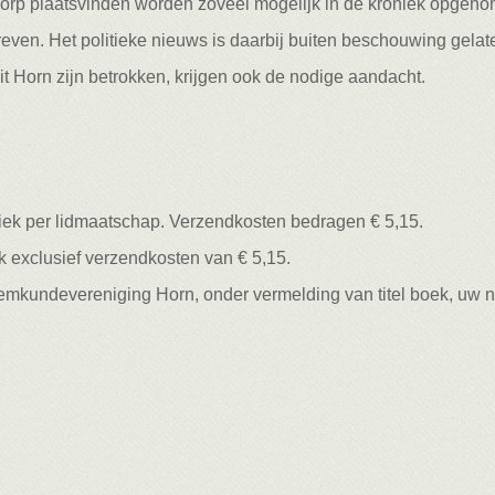
 dorp plaatsvinden worden zoveel mogelijk in de kroniek opgen
ven. Het politieke nieuws is daarbij buiten beschouwing gelat
t Horn zijn betrokken, krijgen ook de nodige aandacht.
iek per lidmaatschap. Verzendkosten bedragen € 5,15.
uk exclusief verzendkosten van € 5,15.
emkundevereniging Horn, onder vermelding van titel boek, uw 