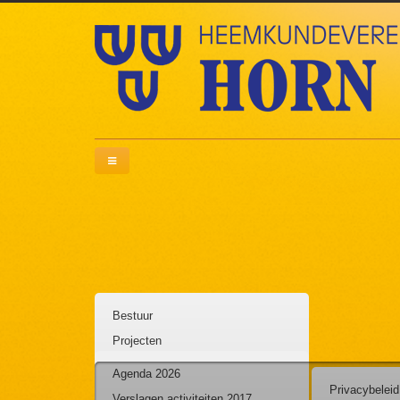
Bestuur
Projecten
Lidmaatschap
Agenda 2026
Privacybeleid
Statuten en regels
Verslagen activiteiten 2017