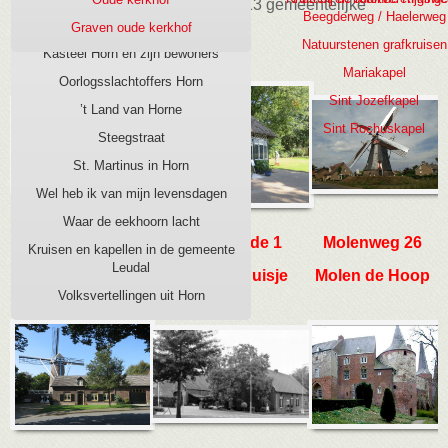
Horn telt 14 rijksmonumenten en 13 gemeentelijke
Beegderweg / Haelerweg
monumenten.
Kasteel Horn, burcht aan de Maas
Graven oude kerkhof
Natuurstenen grafkruisen
Kasteel Horn en zijn bewoners
Mariakapel
Oorlogsslachtoffers Horn
Sint Jozefkapel
’t Land van Horne
Sint Rochuskapel
Steegstraat
St. Martinus in Horn
Wel heb ik van mijn levensdagen
Waar de eekhoorn lacht
Hornerheide 1
Hornerheide 1
Molenweg 26
Kruisen en kapellen in de gemeente
Leudal
Boskapel
Houten lighuisje
Molen de Hoop
Volksvertellingen uit Horn