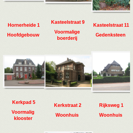
Kasteelstraat 9
Hornerheide 1
Kasteelstraat 11
Voormalige
Hoofdgebouw
Gedenksteen
boerderij
Kerkpad 5
Kerkstraat 2
Rijksweg 1
Voormalig
Woonhuis
Woonhuis
klooster