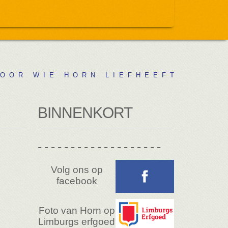
 O R W I E H O R N L I E F H E E F T
BINNENKORT
- - - - - - - - - - - - - - - - - - -
Volg ons op
facebook
Foto van Horn op
Limburgs erfgoed