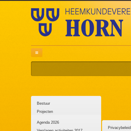
Bestuur
Projecten
Lidmaatschap
Agenda 2026
Privacybeleid
Statuten en regels
Verslagen activiteiten 2017