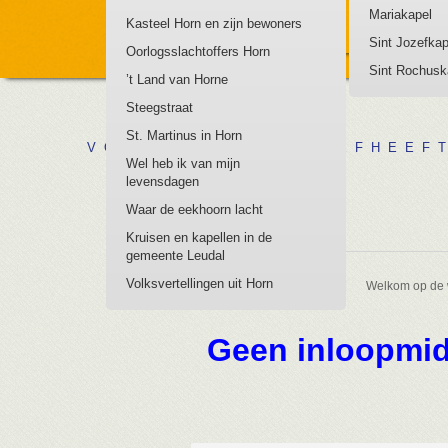
Mariakapel
Kasteel Horn en zijn bewoners
Sint Jozefkap
Oorlogsslachtoffers Horn
Sint Rochusk
’t Land van Horne
Steegstraat
St. Martinus in Horn
V O O R W I E H O R N L I E F H E E F T
Wel heb ik van mijn
levensdagen
Waar de eekhoorn lacht
WELKOM
Kruisen en kapellen in de
gemeente Leudal
Volksvertellingen uit Horn
Welkom op de 
Geen inloopmid