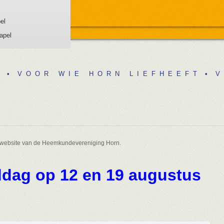
el
apel
•
V O O R W I E H O R N L I E F H E E F T
•
V O
website van de Heemkundevereniging Horn.
dag op 12 en 19 augustus