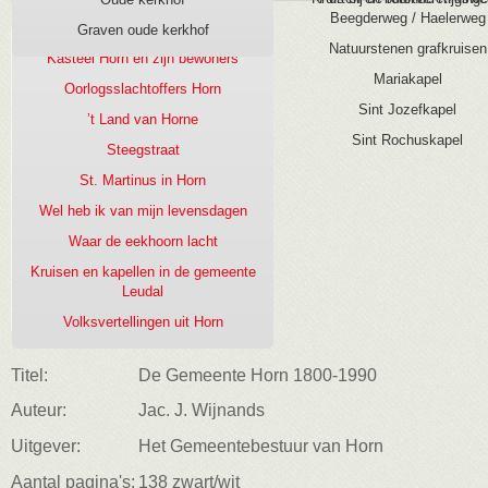
Beegderweg / Haelerweg
Kasteel Horn, burcht aan de Maas
Graven oude kerkhof
Natuurstenen grafkruisen
Kasteel Horn en zijn bewoners
Mariakapel
Oorlogsslachtoffers Horn
Sint Jozefkapel
’t Land van Horne
Sint Rochuskapel
Steegstraat
St. Martinus in Horn
Wel heb ik van mijn levensdagen
Waar de eekhoorn lacht
Kruisen en kapellen in de gemeente
Leudal
Volksvertellingen uit Horn
Titel:
De Gemeente Horn 1800-1990
Auteur:
Jac. J. Wijnands
Uitgever:
Het Gemeentebestuur van Horn
Aantal pagina's:
138 zwart/wit